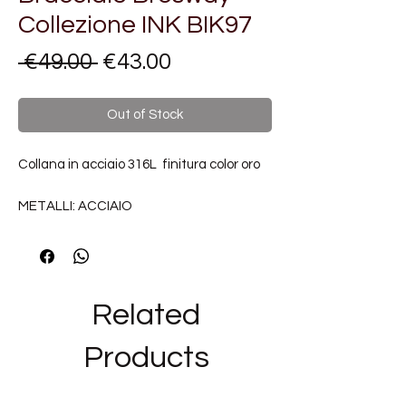
Collezione INK BIK97
Regular
Sale
 €49.00 
€43.00
Price
Price
Out of Stock
Collana in acciaio 316L finitura color oro
METALLI: ACCIAIO
FINITURA: ORO
MISURA BRACCIALE: 215MM
COLLEZIONE: INK
Related
----------------------------------------------
------------
Products
Siamo rivenditori autorizzati del marchio
BROSWAY ed i bijoux e gli orologi in
vendita nel nostro negozio