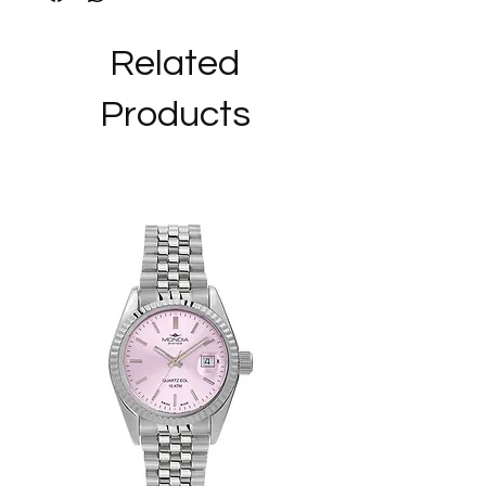
COLLEZIONE: INK
Related
----------------------------------------------
------------
Products
Siamo rivenditori autorizzati del marchio
BROSWAY ed i bijoux e gli orologi in
vendita nel nostro negozio
sono
NUOVI,ORIGINALI E CON GARANZIA
UFFICIALE
, nella loro confezione originale
completi del manuale di istruzioni in
italiano (per gli orologi) e dello scontrino
d'acquisto.