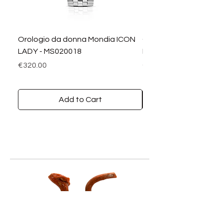
Orologio da donna Mondia ICON
Orologio da donna M
LADY - MS020018
LADY DIAMANTI - MS0
Price
Price
€320.00
€390.00
Add to Cart