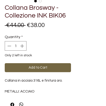
Collana Brosway -
Collezione INK BIK06
Regular
Sale
 €44.00 
€38.00
Price
Price
Quantity
*
Only 2 left in stock
Add to Cart
Collana in acciaio 316L e finitura oro.
METALLI: ACCIAIO
FINITURE: ORO
MISURA COLLANA: 470MM