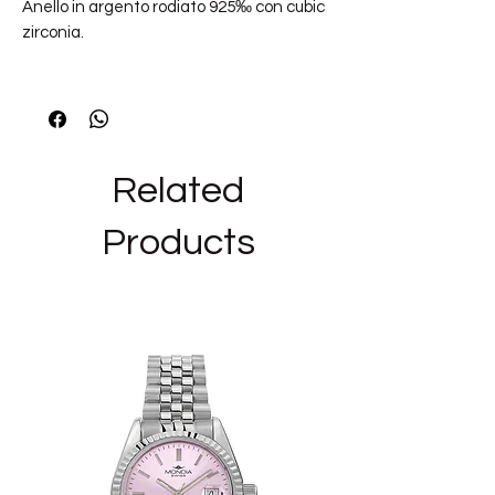
Anello in argento rodiato 925‰ con cubic
zirconia.
Metalli: argento
Pietre: zirconi infinite white
Finiture: nessuna finitura
Collezione: FANCY
Related
Products