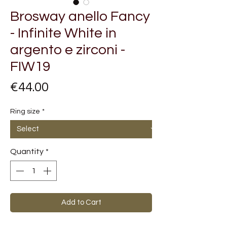
Brosway anello Fancy
- Infinite White in
argento e zirconi -
FIW19
Price
€44.00
Ring size
*
Quantity
*
Add to Cart