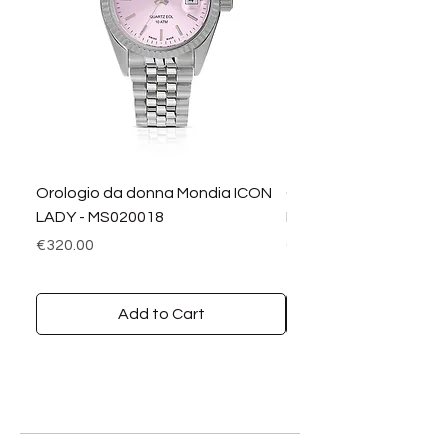
Orologio da donna Mondia ICON
Orologio da donna M
LADY - MS020018
LADY DIAMANTI - MS0
Price
Price
€320.00
€390.00
Add to Cart