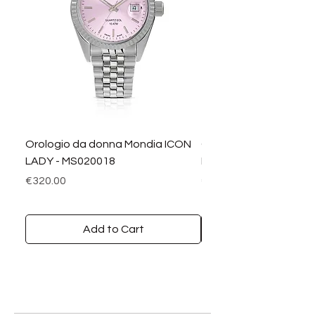
Orologio da donna Mondia ICON
Orologio da donna M
LADY - MS020018
LADY DIAMANTI - MS0
Price
Price
€320.00
€390.00
Add to Cart