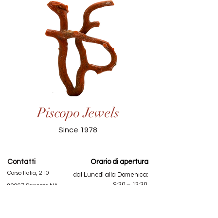
Piscopo Jewels
Since 1978
Contatti
Orario di apertura
Corso Italia, 210
dal Lunedì alla Domenica:
9:30 – 13:30
80067 Sorrento NA
16:30 – 22:30
Mail:
info@piscopojewels.it
Info
Tel.
+390818771777