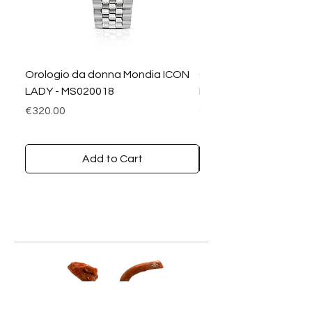
Orologio da donna Mondia ICON
Orologio da donna M
LADY - MS020018
LADY DIAMANTI - MS0
Price
Price
€320.00
€390.00
Add to Cart