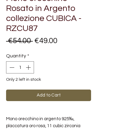
Rosato in Argento
collezione CUBICA -
RZCU87
Regular
Sale
 €54.00 
€49.00
Price
Price
Quantity
*
Only 2 left in stock
Add to Cart
Mono orecchino in argento 925‰,
placcatura oro rosa, 11 cubic zirconia
rubino