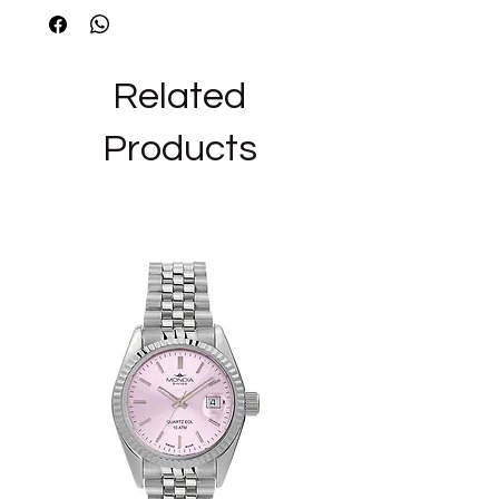
TIPOLOGIA PRODOTTO: Orecchino
Related
FINITURE: Placcatura Oro Rosa
COLLEZIONI ROSATO: Cubica
Products
OCCASIONE: Amica, Compleanno,
Sorella
DESTINATARIO: Amica, Sorella
_______________________________
______
Siamo rivenditori autorizzati del marchio
ROSATO ed i bijoux in vendita nel nostro
negozio sono NUOVI,ORIGINALI E CON
GARANZIA UFFICIALE, nella loro
confezione originale.