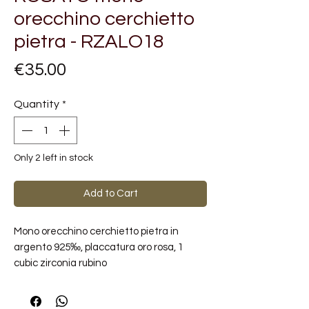
orecchino cerchietto
pietra - RZALO18
Price
€35.00
Quantity
*
Only 2 left in stock
Add to Cart
Mono orecchino cerchietto pietra in
argento 925‰, placcatura oro rosa, 1
cubic zirconia rubino
Misura: 12,6mm