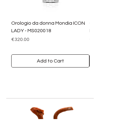
Orologio da donna Mondia ICON
Orologio da donna M
LADY - MS020018
LADY DIAMANTI - MS0
Price
Price
€320.00
€390.00
Add to Cart