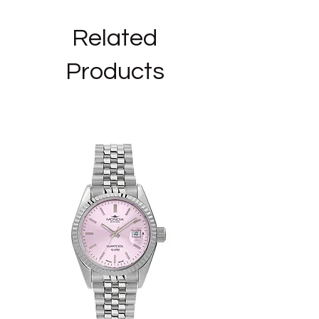
TIPOLOGIA PRODOTTO: Orecchino
FINITURE: Placcatura Oro Rosa
Related
COLLEZIONI ROSATO: Allegra
OCCASIONE: Amica
Products
DESTINATARIO: Amica
_______________________________
______
Siamo rivenditori autorizzati del marchio
ROSATO ed i bijoux in vendita nel nostro
negozio sono NUOVI,ORIGINALI E CON
GARANZIA UFFICIALE, nella loro
confezione originale.