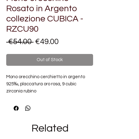
Rosato in Argento
collezione CUBICA -
RZCU90
Regular
Sale
 €54.00 
€49.00
Price
Price
Out of Stock
Mono orecchino cerchietto in argento
925‰, placcatura oro rosa, 9 cubic
zirconia rubino
TIPOLOGIA PRODOTTO:
Orecchino
FINITURE: Placcatura Oro Rosa
COLLEZIONI ROSATO:
Cubica
Related
OCCASIONE:
Amica, Compleanno,
Sorella