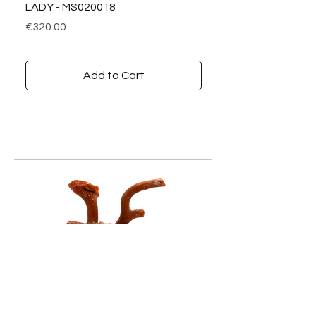
LADY - MS020018
LADY DIAMANTI - MS0
Price
Price
€320.00
€390.00
Add to Cart