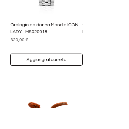
Orologio da donna Mondia ICON
Orologio da donna M
LADY - MS020018
LADY DIAMANTI - MS0
Prezzo
Prezzo
320,00 €
390,00 €
Aggiungi al carrello