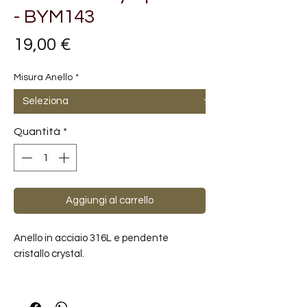
- BYM143
Prezzo
19,00 €
Misura Anello
*
Quantità
*
Aggiungi al carrello
Anello in acciaio 316L e pendente
cristallo crystal.
METALLI: ACCIAIO
PIETRE: CRISTALLI