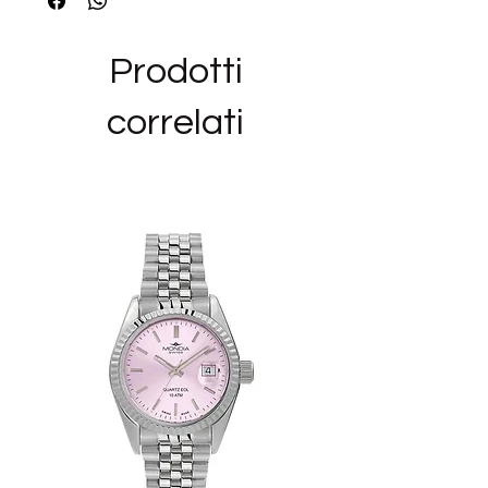
FINITURE: NESSUNA
COLLEZIONE: SYMPHONIA
Prodotti
Siamo rivenditori autorizzati del marchio
correlati
BROSWAY ed i bijoux e gli orologi in
vendita nel nostro negozio
sono NUOVI,ORIGINALI E CON GARANZIA
UFFICIALE, nella loro confezione originale
completi del manuale di istruzioni in
italiano (per gli orologi) e dello scontrino
d'acquisto.