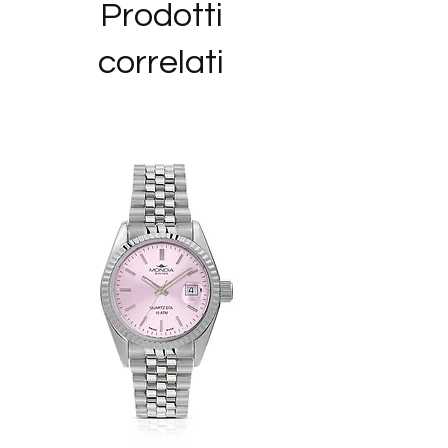
Prodotti
_______________
Siamo rivenditori autorizzati del marchio
correlati
BLISS ed i gioielli in vendita nel nostro
negozio sono NUOVI,ORIGINALI E CON
GARANZIA UFFICIALE, nella loro
confezione originale