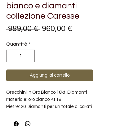
bianco e diamanti
collezione Caresse
Prezzo
Prezzo
 989,00 € 
960,00 €
regolare
scontato
Quantità
*
Aggiungi al carrello
Orecchini in Oro Bianco 18kt, Diamanti
Materiale: oro bianco Kt 18
Pietre: 20 Diamanti per un totale di carati
0,34 GH
Chiusura a pressione
_______________________________