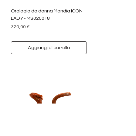
Orologio da donna Mondia ICON
Orologio da donna M
LADY - MS020018
LADY DIAMANTI - MS0
Prezzo
Prezzo
320,00 €
390,00 €
Aggiungi al carrello