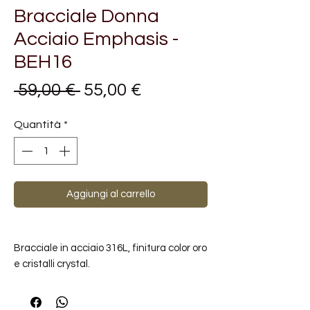
Bracciale Donna
Acciaio Emphasis -
BEH16
Prezzo
Prezzo
 59,00 € 
55,00 €
regolare
scontato
Quantità
*
Aggiungi al carrello
Bracciale in acciaio 316L, finitura color oro
e cristalli crystal.
METALLI: ACCIAIO
PIETRE: CRISTALLI