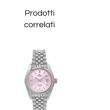
FINITURE: ORO
MISURA BRACCIALE: 180MM
Prodotti
COLLEZIONE: EMPHASIS
correlati
Siamo rivenditori autorizzati del marchio
BROSWAY ed i bijoux e gli orologi in
vendita nel nostro negozio
sono NUOVI,ORIGINALI E CON GARANZIA
UFFICIALE, nella loro confezione originale
completi del manuale di istruzioni in
italiano (per gli orologi) e dello scontrino
d'acquisto.