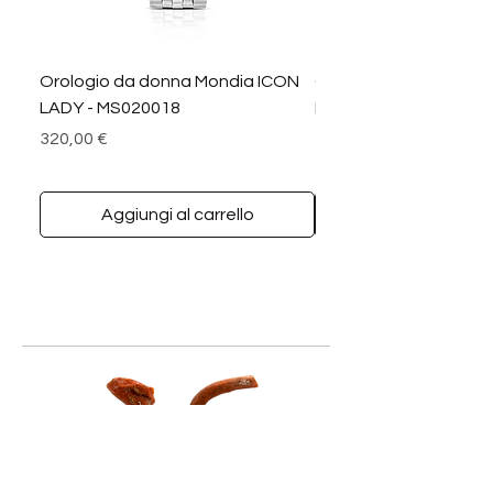
Orologio da donna Mondia ICON
Orologio da donna M
LADY - MS020018
LADY DIAMANTI - MS0
Prezzo
Prezzo
320,00 €
390,00 €
Aggiungi al carrello