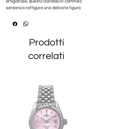
artigianale, questo ciondolo in cammeo
sardonico raffigura una delicata figura
femminile adornata di fiori, ispirata al
tema senza tempo de
“La Primavera”
.
L’incisione, realizzata con maestria,
esalta i naturali contrasti cromatici del
Prodotti
sardònico, donando profondità e
raffinatezza al volto e ai dettagli floreali.
correlati
La montatura in argento placcato oro
giallo incornicia il cammeo con luminosità
e calore, valorizzandone l’estetica
classica e rendendolo perfetto sia su una
catena elegante che su un filo di perle.
Di dimensioni importanti, questo ciondolo
è pensato per chi ama gioielli distintivi,
ricchi di storia e significato, capaci di
impreziosire qualsiasi look con un tocco di
arte e femminilità.
Caratteristiche:
Pietra: cammeo sardonico inciso a