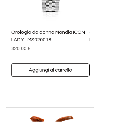
Orologio da donna Mondia ICON
Orologio da donna M
LADY - MS020018
LADY DIAMANTI - MS0
Prezzo
Prezzo
320,00 €
390,00 €
Aggiungi al carrello