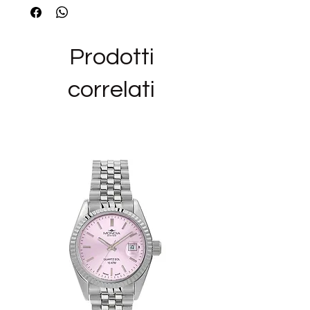
Diametro 40 mm
Fondello A vite Corona A vite
Vetro Zaffiro
Prodotti
Quadrante Sunray
Colore quadrante blu
correlati
Cinturino Acciaio inossidabile 316L
Chiusura Security diver
Movimento Automatico
Movimento (modello) Sellita SW-200
Resistenza all'acqua10 ATM
-----------------
Siamo rivenditori autorizzati del marchio
MONDIA e gli orologi in vendita nel nostro
negozio sono NUOVI,ORIGINALI E CON
GARANZIA UFFICIALE, nella loro
confezione originale completi del
manuale di istruzioni