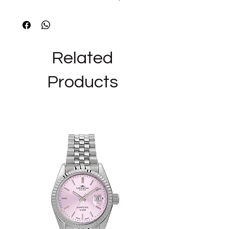
Metalli: argento
Pietre: zirconi passion ruby
Finiture: nessuna finitura
Related
Simboli: Cuore, Store Las Vegas
Misura orecchini: 8,4mm
Products
Collezione: FANCY