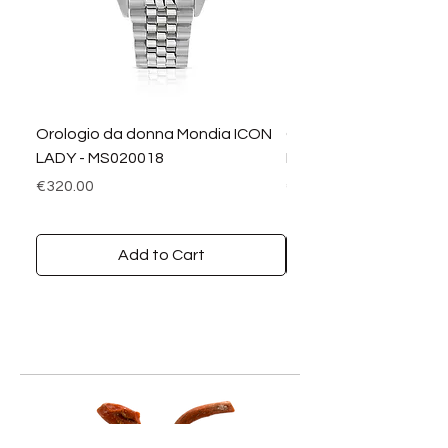
Orologio da donna Mondia ICON
Orologio da donna M
LADY - MS020018
LADY DIAMANTI - MS0
Price
Price
€320.00
€390.00
Add to Cart