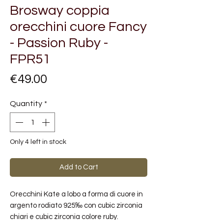
Brosway coppia
orecchini cuore Fancy
- Passion Ruby -
FPR51
Price
€49.00
Quantity
*
Only 4 left in stock
Add to Cart
Orecchini Kate a lobo a forma di cuore in
argento rodiato 925‰ con cubic zirconia
chiari e cubic zirconia colore ruby.