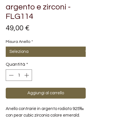
argento e zirconi -
FLG114
Prezzo
49,00 €
Misura Anello
*
Quantità
*
Aggiungi al carrello
Anello contrarié in argento rodiato 925‰
con pear cubic zirconia colore emerald.