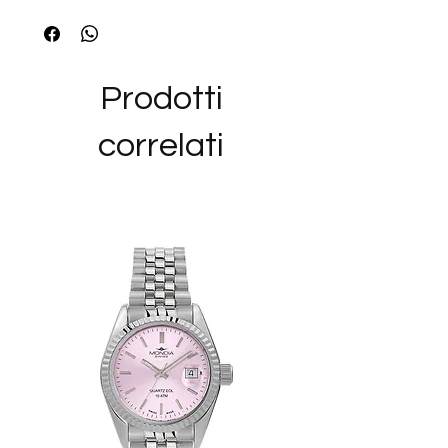
Metalli: argento
Pietre: zirconi life green
Finiture: nessuna finitura
Collezione: FANCY
Prodotti
correlati