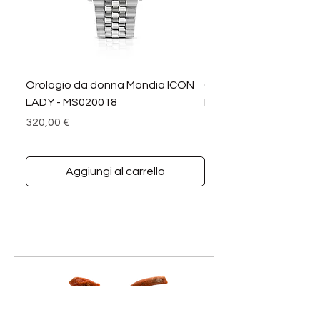
Orologio da donna Mondia ICON
Orologio da donna M
LADY - MS020018
LADY DIAMANTI - MS0
Prezzo
Prezzo
320,00 €
390,00 €
Aggiungi al carrello