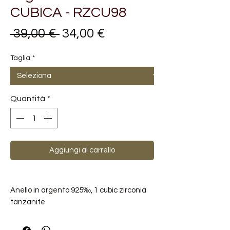
CUBICA - RZCU98
Prezzo
Prezzo
 39,00 € 
34,00 €
regolare
scontato
Taglia
*
Quantità
*
Aggiungi al carrello
Anello in argento 925‰, 1 cubic zirconia
tanzanite
TIPOLOGIA PRODOTTO: Anello