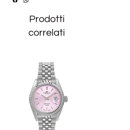
COLLEZIONI ROSATO: Cubica
OCCASIONE: Amica, Compleanno,
Prodotti
Sorella
DESTINATARIO: Amica, Il Mio Amore,
correlati
Sorella
_______________________________
______
Siamo rivenditori autorizzati del marchio
ROSATO ed i bijoux in vendita nel nostro
negozio sono NUOVI,ORIGINALI E CON
GARANZIA UFFICIALE, nella loro
confezione originale.