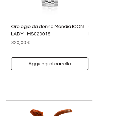
Orologio da donna Mondia ICON
Orologio da donna M
LADY - MS020018
LADY DIAMANTI - MS0
Prezzo
Prezzo
320,00 €
390,00 €
Aggiungi al carrello