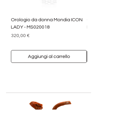
Orologio da donna Mondia ICON
Orologio da donna M
LADY - MS020018
LADY DIAMANTI - MS0
Prezzo
Prezzo
320,00 €
390,00 €
Aggiungi al carrello