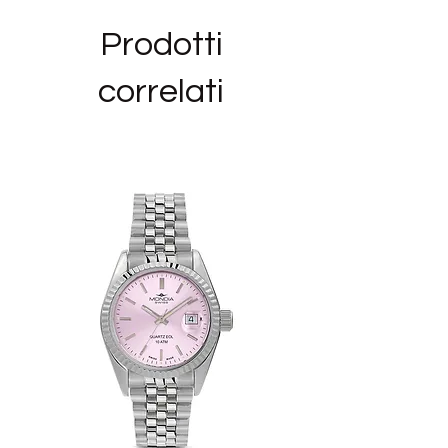
TIPOLOGIA PRODOTTO: Orecchino
Prodotti
FINITURE: Placcatura Oro Giallo
COLLEZIONI ROSATO: Cubica
correlati
OCCASIONE: Amica, Compleanno
DESTINATARIO: Amica, Il Mio Amore,
Mamma, Sorella
OCCASIONE: Amica, Compleanno,
Cresime E Comunioni, Sorella, Successi
DESTINATARIO: Amica, Il Mio Amore,
Sorella
_______________________________
______
Siamo rivenditori autorizzati del marchio
ROSATO ed i bijoux in vendita nel nostro
negozio sono NUOVI,ORIGINALI E CON
GARANZIA UFFICIALE, nella loro
confezione originale.