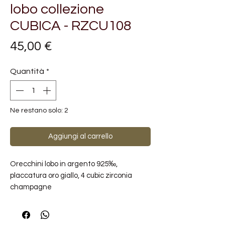
lobo collezione
CUBICA - RZCU108
Prezzo
45,00 €
Quantità
*
Ne restano solo: 2
Aggiungi al carrello
Orecchini lobo in argento 925‰,
placcatura oro giallo, 4 cubic zirconia
champagne
Misura: 11mm