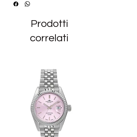
TIPOLOGIA PRODOTTO: Orecchino
COLLEZIONI ROSATO: Bianca
Prodotti
OCCASIONE: Compleanno, Sorella
DESTINATARIO: Amica, Il Mio Amore,
correlati
Sorella
OCCASIONE: Amica, Compleanno,
Cresime E Comunioni, Sorella, Successi
DESTINATARIO: Amica, Il Mio Amore,
Sorella
_______________________________
______
Siamo rivenditori autorizzati del marchio
ROSATO ed i bijoux in vendita nel nostro
negozio sono NUOVI,ORIGINALI E CON
GARANZIA UFFICIALE, nella loro
confezione originale.