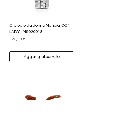
Orologio da donna Mondia ICON
Orologio da donna M
LADY - MS020018
LADY DIAMANTI - MS0
Prezzo
Prezzo
320,00 €
390,00 €
Aggiungi al carrello