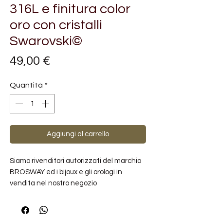
316L e finitura color
oro con cristalli
Swarovski©
Prezzo
49,00 €
Quantità
*
Aggiungi al carrello
Siamo rivenditori autorizzati del marchio
BROSWAY ed i bijoux e gli orologi in
vendita nel nostro negozio
sono NUOVI,ORIGINALI E CON GARANZIA
UFFICIALE, nella loro confezione originale
completi del manuale di istruzioni in