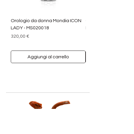
Orologio da donna Mondia ICON
Orologio da donna M
LADY - MS020018
LADY DIAMANTI - MS0
Prezzo
Prezzo
320,00 €
390,00 €
Aggiungi al carrello