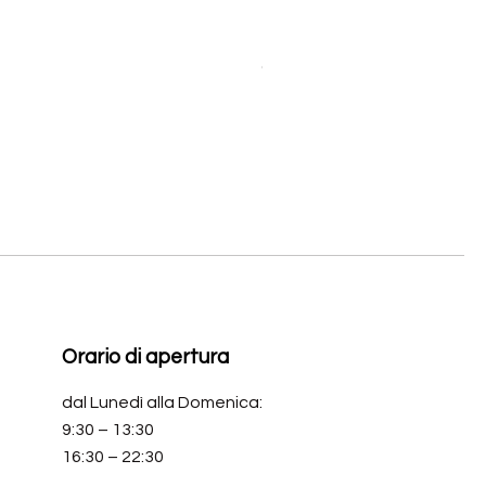
Orologio da donna Mondia 
Prezzo
390,00 €
Orario di apertura
dal Lunedì alla Domenica:
9:30 – 13:30
16:30 – 22:30