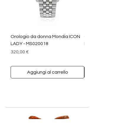
Orologio da donna Mondia ICON
Orologio da donna M
LADY - MS020018
LADY DIAMANTI - MS0
Prezzo
Prezzo
320,00 €
390,00 €
Aggiungi al carrello