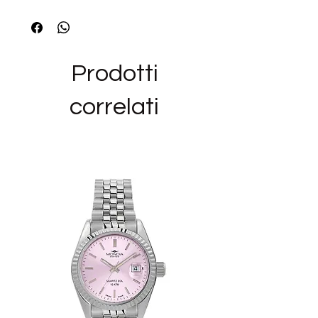
Kiss me.
BACIO: PASSIONE, COINVOLGIMENTO,
SENTIMENTO
_______________________________
Prodotti
Siamo rivenditori autorizzati del marchio
BROSWAY ed i bijoux e gli orologi in
correlati
vendita nel nostro negozio
sono NUOVI,ORIGINALI E CON GARANZIA
UFFICIALE, nella loro confezione originale
completi del manuale di istruzioni in
italiano (per gli orologi)